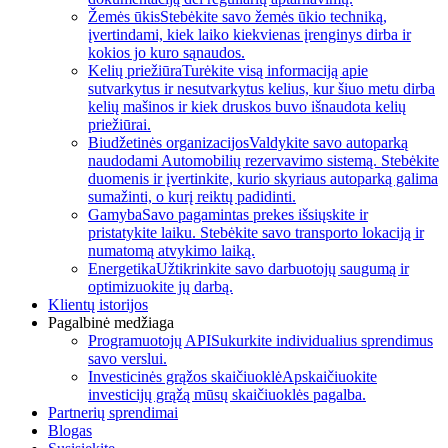
Žemės ūkis
Stebėkite savo žemės ūkio techniką,
įvertindami, kiek laiko kiekvienas įrenginys dirba ir
kokios jo kuro sąnaudos.
Kelių priežiūra
Turėkite visą informaciją apie
sutvarkytus ir nesutvarkytus kelius, kur šiuo metu dirba
kelių mašinos ir kiek druskos buvo išnaudota kelių
priežiūrai.
Biudžetinės organizacijos
Valdykite savo autoparką
naudodami Automobilių rezervavimo sistemą. Stebėkite
duomenis ir įvertinkite, kurio skyriaus autoparką galima
sumažinti, o kurį reiktų padidinti.
Gamyba
Savo pagamintas prekes išsiųskite ir
pristatykite laiku. Stebėkite savo transporto lokaciją ir
numatomą atvykimo laiką.
Energetika
Užtikrinkite savo darbuotojų saugumą ir
optimizuokite jų darbą.
Klientų istorijos
Pagalbinė medžiaga
Programuotojų API
Sukurkite individualius sprendimus
savo verslui.
Investicinės grąžos skaičiuoklė
Apskaičiuokite
investicijų grąžą mūsų skaičiuoklės pagalba.
Partnerių sprendimai
Blogas