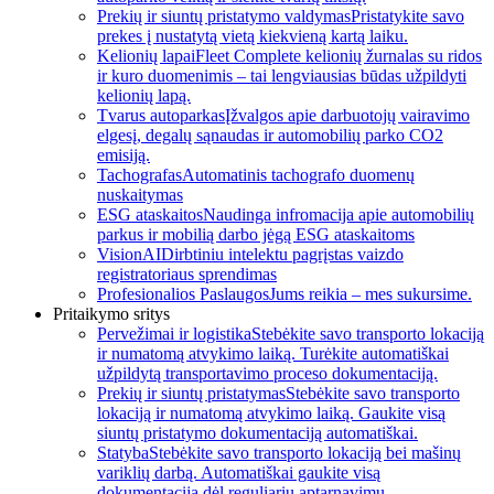
Prekių ir siuntų pristatymo valdymas
Pristatykite savo
prekes į nustatytą vietą kiekvieną kartą laiku.
Kelionių lapai
Fleet Complete kelionių žurnalas su ridos
ir kuro duomenimis – tai lengviausias būdas užpildyti
kelionių lapą.
Tvarus autoparkas
Įžvalgos apie darbuotojų vairavimo
elgesį, degalų sąnaudas ir automobilių parko CO2
emisiją.
Tachografas
Automatinis tachografo duomenų
nuskaitymas
ESG ataskaitos
Naudinga infromacija apie automobilių
parkus ir mobilią darbo jėgą ESG ataskaitoms
VisionAI
Dirbtiniu intelektu pagrįstas vaizdo
registratoriaus sprendimas
Profesionalios Paslaugos
Jums reikia – mes sukursime.
Pritaikymo sritys
Pervežimai ir logistika
Stebėkite savo transporto lokaciją
ir numatomą atvykimo laiką. Turėkite automatiškai
užpildytą transportavimo proceso dokumentaciją.
Prekių ir siuntų pristatymas
Stebėkite savo transporto
lokaciją ir numatomą atvykimo laiką. Gaukite visą
siuntų pristatymo dokumentaciją automatiškai.
Statyba
Stebėkite savo transporto lokaciją bei mašinų
variklių darbą. Automatiškai gaukite visą
dokumentaciją dėl reguliarių aptarnavimų.