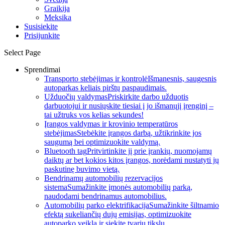
Graikija
Meksika
Susisiekite
Prisijunkite
Select Page
Sprendimai
Transporto stebėjimas ir kontrolė
Išmanesnis, saugesnis
autoparkas keliais pirštų paspaudimais.
Užduočių valdymas
Priskirkite darbo užduotis
darbuotojui ir nusiųskite tiesiai į jo išmanųjį įrenginį –
tai užtruks vos kelias sekundes!
Įrangos valdymas ir krovinio temperatūros
stebėjimas
Stebėkite įrangos darbą, užtikrinkite jos
saugumą bei optimizuokite valdymą.
Bluetooth tag
Pritvirtinkite jį prie įrankių, nuomojamų
daiktų ar bet kokios kitos įrangos, norėdami nustatyti jų
paskutinę buvimo vietą.
Bendrinamų automobilių rezervacijos
sistema
Sumažinkite įmonės automobilių parką,
naudodami bendrinamus automobilius.
Automobilių parko elektrifikacija
Sumažinkite šiltnamio
efektą sukeliančių dujų emisijas, optimizuokite
autoparko veiklą ir siekite tvarių tikslų.