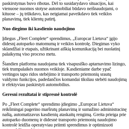
paskirstymas buvo ribotas. Dėl to susidarydavo situacijos, kai
vienuose nuomos stotyse automobiliai būdavo neišnaudojami, o
kituose – jų trūkdavo, kas neigiamai paveikdavo tiek veiklos
planavimą, tiek klientų patirtį.
Nuo diegimo iki kasdienio naudojimo
Įdiegus „Fleet Complete“ sprendimus, „Europcar Lietuva“ įgijo
didesnį autoparko matomumą ir veiklos kontrolę. Diegimas vyko
sklandžiai ir etapais, užtikrinant aiškią komunikaciją bei nuolatinį
palaikymą viso proceso metu.
Šiandien platforma naudojama tiek visapusiško aptarnavimo lizingo,
tiek trumpalaikės nuomos veikloje. Kasdieniame darbe ypač
vertingos tapo ridos stebėjimo ir transporto priemonių srautų
valdymo funkcijos, padedančios komandai tiksliau stebėti naudojimą
ir efektyviau paskirstyti automobilius.
Geresni rezultatai ir stipresnė kontrolė
Po „Fleet Complete“ sprendimo įdiegimo „Europcar Lietuva“
reikšmingai pagerino maršrutų planavimą ir sumažino administracinę
naštą, automatizavus kasdienių ataskaitų rengimą. Greita prieiga prie
autoparko duomenų ir didesnė transporto priemonių naudojimo
kontrolė leidžia operatyviau priimti sprendimus ir optimizuoti