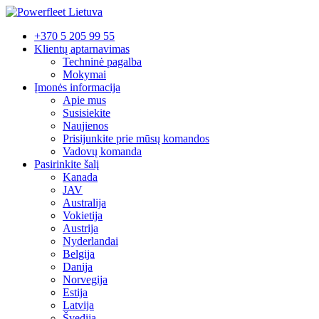
+370 5 205 99 55
Klientų aptarnavimas
Techninė pagalba
Mokymai
Įmonės informacija
Apie mus
Susisiekite
Naujienos
Prisijunkite prie mūsų komandos
Vadovų komanda
Pasirinkite šalį
Kanada
JAV
Australija
Vokietija
Austrija
Nyderlandai
Belgija
Danija
Norvegija
Estija
Latvija
Švedija