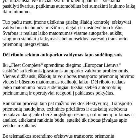
yra didžiausia. Ne mažiau svarbi ir klientų patirtis – siekiama
pasiūlyti švarius, patikimus automobilius bei sumažinti laukimo laiką
iki minimumo.
Tuo pačiu metu įmonė užtikrina griežtą išlaidų kontrolę, efektyviai
valdydama techninės priežiūros, degalų ir nusidėvėjimo kaštus.
Svarbus ir realaus laiko matomumas visame autoparke, aukštų
saugumo standartų laikymasis bei nuoseklus tvaresnių transporto
priemonių integravimas.
Dėl riboto sekimo autoparko valdymas tapo sudėtingesnis
Iki „Fleet Complete“ sprendimo diegimo „Europcar Lietuva“
susidūrė su keliomis įprastomis autoparko valdymo problemomis.
Vienas didžiausių iššūkių buvo ribotas transporto priemonių buvimo
vietos ir būsenos matomumas realiuoju laiku. Dėl riboto realaus
laiko matomumo buvo sudėtingiau tiksliai stebėti automobilių
prieinamumą ir operatyviai reaguoti į paklausos pokyčius.
Rankiniai procesai taip pat mažino veiklos efektyvumą. Transporto
priemonių naudojimo, techninės priežiūros ir ataskaitų stebėsena
reikalavo daug laiko bei žmogiškųjų resursų, o duomenų rinkimas ir
analizė, atliekami rankiniu būdu, suteikė tik ribotas įžvalgas apie
veiklos rezultatus
Be telematikos sprendimo efektyvus transporto priemonių