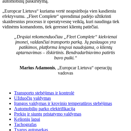
automobilių paskirstymą.
„Europcar Lietuva“ kuriama vertė neapsiriboja vien kasdieniu
efektyvumu. „Fleet Complete“ sprendimai padėjo užtikrinti
skaidresnius procesus ir operatyvesnę veiklą, kuri naudinga tiek
vidinėms komandoms, tiek geresnei klientų patirčiai.
„Drąsiai rekomenduočiau „Fleet Complete“ kiekvienai
įmonei, valdančiai transporto parką. Jų paslaugos yra
patikimos, platforma lengvai naudojama, o klientų
aptarnavimas – išskirtinis.
Bendradarbiavimo patirtis
buvo puiki.“
Marius Adamonis
, „Europcar Lietuva
“ operacijų
vadovas
Transporto stebėjimas ir kontrolė
Užduočių valdymas
Įrangos valdymas ir krovinio temperatūros stebėjimas
Automobilių parko elektrifikacija
Prekių ir siuntų pristatymo valdymas
Kelionių lapai
Tachografas
Tvarus autoparkas