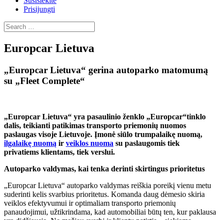
Susisiekite
Prisijungti
Europcar Lietuva
„Europcar Lietuva“ gerina autoparko matomumą
su „Fleet Complete“
„Europcar Lietuva“ yra pasaulinio ženklo „Europcar“tinklo
dalis, teikianti patikimas transporto priemonių nuomos
paslaugas visoje Lietuvoje. Įmonė siūlo trumpalaikę nuomą,
ilgalaikę nuomą
ir
veiklos nuoma
su paslaugomis tiek
privatiems klientams, tiek verslui
.
Autoparko valdymas, kai tenka derinti skirtingus prioritetus
„Europcar Lietuva“ autoparko valdymas reiškia poreikį vienu metu
suderinti kelis svarbius prioritetus. Komanda daug dėmesio skiria
veiklos efektyvumui ir optimaliam transporto priemonių
panaudojimui, užtikrindama, kad automobiliai būtų ten, kur paklausa