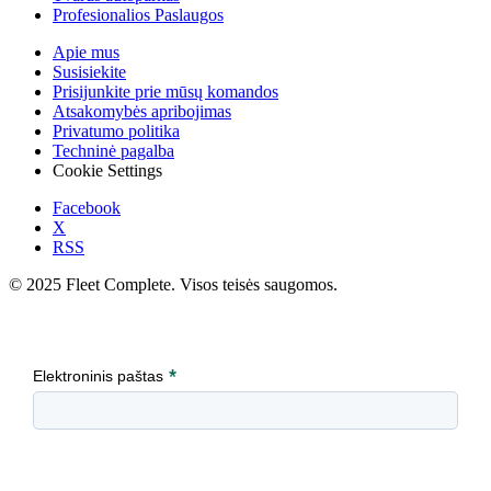
Profesionalios Paslaugos
Apie mus
Susisiekite
Prisijunkite prie mūsų komandos
Atsakomybės apribojimas
Privatumo politika
Techninė pagalba
Cookie Settings
Facebook
X
RSS
© 2025 Fleet Complete. Visos teisės saugomos.