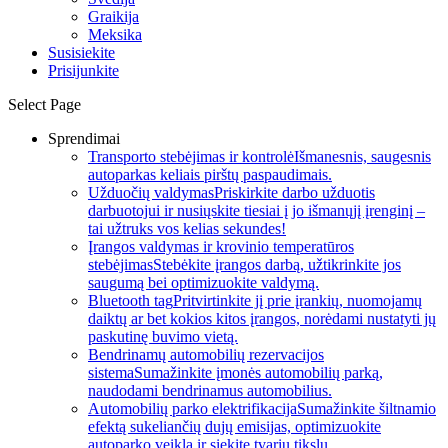
Graikija
Meksika
Susisiekite
Prisijunkite
Select Page
Sprendimai
Transporto stebėjimas ir kontrolė
Išmanesnis, saugesnis
autoparkas keliais pirštų paspaudimais.
Užduočių valdymas
Priskirkite darbo užduotis
darbuotojui ir nusiųskite tiesiai į jo išmanųjį įrenginį –
tai užtruks vos kelias sekundes!
Įrangos valdymas ir krovinio temperatūros
stebėjimas
Stebėkite įrangos darbą, užtikrinkite jos
saugumą bei optimizuokite valdymą.
Bluetooth tag
Pritvirtinkite jį prie įrankių, nuomojamų
daiktų ar bet kokios kitos įrangos, norėdami nustatyti jų
paskutinę buvimo vietą.
Bendrinamų automobilių rezervacijos
sistema
Sumažinkite įmonės automobilių parką,
naudodami bendrinamus automobilius.
Automobilių parko elektrifikacija
Sumažinkite šiltnamio
efektą sukeliančių dujų emisijas, optimizuokite
autoparko veiklą ir siekite tvarių tikslų.