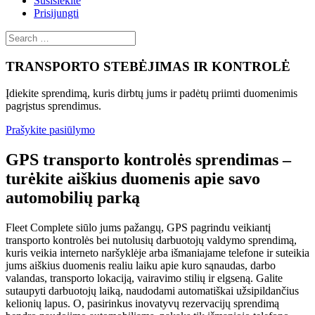
Susisiekite
Prisijungti
TRANSPORTO STEBĖJIMAS IR KONTROLĖ
Įdiekite sprendimą, kuris dirbtų jums ir padėtų priimti duomenimis
pagrįstus sprendimus.
Prašykite pasiūlymo
GPS transporto kontrolės sprendimas –
turėkite aiškius duomenis apie savo
automobilių parką
Fleet Complete siūlo jums pažangų, GPS pagrindu veikiantį
transporto kontrolės bei nutolusių darbuotojų valdymo sprendimą,
kuris veikia interneto naršyklėje arba išmaniajame telefone ir suteikia
jums aiškius duomenis realiu laiku apie kuro sąnaudas, darbo
valandas, transporto lokaciją, vairavimo stilių ir elgseną. Galite
sutaupyti darbuotojų laiką, naudodami automatiškai užsipildančius
kelionių lapus. O, pasirinkus inovatyvų rezervacijų sprendimą