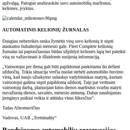
apžvalgą. Patogiai analizuokite savo automobilių maršrutus,
keliones, įvykius.
AUTOMATINIS KELIONIŲ ŽURNALAS
Daugiau nebereikės ranka žymėtis visų savo kelionių ir siųsti
ataskaitos buhalterijai mėnesio gale. Fleet Complete kelionių
žurnalas tai paprasčiausias būdas užpildyti kelionės lapą bei pateikti
visą su važiavimais ir išlaidomis susijusią informaciją.
„Vairuotojui per dieną gali būti papildomai paskiriama iki dešimt
užduočių. Tokia situacija verčia nuolat stebėti automobilio buvimo
vietą, kad naujo užsakymo sulaukęs vadybininkas matytų, kuriam
vairuotojui galima siųsti papildomą užduotį. Taip pat vertinant
vairuotojų darbą, planuojant kitos dienos maršrutus svarbu matyti
nuvažiuotą dienos, savaitės, mėnesio atstumą. Dabar naudojamas
įrenginys puikiai veikia ir atitinka visus lūkesčius
“
.
Tadas Abromavičius
Vadovas
,
UAB „Terminality“
Bendrinamų automobilių rezervacijos