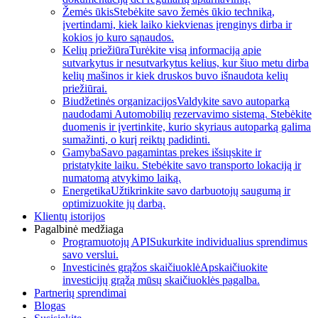
Žemės ūkis
Stebėkite savo žemės ūkio techniką,
įvertindami, kiek laiko kiekvienas įrenginys dirba ir
kokios jo kuro sąnaudos.
Kelių priežiūra
Turėkite visą informaciją apie
sutvarkytus ir nesutvarkytus kelius, kur šiuo metu dirba
kelių mašinos ir kiek druskos buvo išnaudota kelių
priežiūrai.
Biudžetinės organizacijos
Valdykite savo autoparką
naudodami Automobilių rezervavimo sistemą. Stebėkite
duomenis ir įvertinkite, kurio skyriaus autoparką galima
sumažinti, o kurį reiktų padidinti.
Gamyba
Savo pagamintas prekes išsiųskite ir
pristatykite laiku. Stebėkite savo transporto lokaciją ir
numatomą atvykimo laiką.
Energetika
Užtikrinkite savo darbuotojų saugumą ir
optimizuokite jų darbą.
Klientų istorijos
Pagalbinė medžiaga
Programuotojų API
Sukurkite individualius sprendimus
savo verslui.
Investicinės grąžos skaičiuoklė
Apskaičiuokite
investicijų grąžą mūsų skaičiuoklės pagalba.
Partnerių sprendimai
Blogas