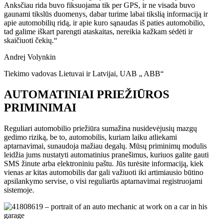
Anksčiau rida buvo fiksuojama tik per GPS, ir ne visada buvo
gaunami tikslūs duomenys, dabar turime labai tikslią informaciją ir
apie automobilių ridą, ir apie kuro sąnaudas iš paties automobilio,
tad galime iškart parengti ataskaitas, nereikia kažkam sėdėti ir
skaičiuoti čekių.
“
Andrej Volynkin
Tiekimo vadovas Lietuvai ir Latvijai
,
UAB „ ABB“
AUTOMATINIAI PRIEŽIŪROS
PRIMINIMAI
Reguliari automobilio priežiūra sumažina nusidevėjusių mazgų
gedimo riziką, be to, automobilis, kuriam laiku atliekami
aptarnavimai, sunaudoja mažiau degalų. Mūsų priminimų modulis
leidžia jums nustatyti automatinius pranešimus, kuriuos galite gauti
SMS žinute arba elektroniniu paštu. Jūs turėsite informaciją, kiek
vienas ar kitas automobilis dar gali važiuoti iki artimiausio būtino
apsilankymo servise, o visi reguliarūs aptarnavimai registruojami
sistemoje.