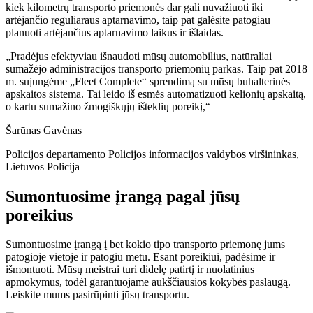
kiek kilometrų transporto priemonės dar gali nuvažiuoti iki
artėjančio reguliaraus aptarnavimo, taip pat galėsite patogiau
planuoti artėjančius aptarnavimo laikus ir išlaidas.
„Pradėjus efektyviau išnaudoti mūsų automobilius, natūraliai
sumažėjo administracijos transporto priemonių parkas. Taip pat 2018
m. sujungėme „Fleet Complete“ sprendimą su mūsų buhalterinės
apskaitos sistema. Tai leido iš esmės automatizuoti kelionių apskaitą,
o kartu sumažino žmogiškųjų išteklių poreikį,
“
Šarūnas Gavėnas
Policijos departamento Policijos informacijos valdybos viršininkas
,
Lietuvos Policija
Sumontuosime įrangą pagal jūsų
poreikius
Sumontuosime įrangą į bet kokio tipo transporto priemonę jums
patogioje vietoje ir patogiu metu. Esant poreikiui, padėsime ir
išmontuoti. Mūsų meistrai turi didelę patirtį ir nuolatinius
apmokymus, todėl garantuojame aukščiausios kokybės paslaugą.
Leiskite mums pasirūpinti jūsų transportu.