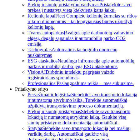
Prekių ir siuntų pristatymo valdymas
Pristatykite savo
prekes į nustatytą vietą kiekvieną kartą laiku.
Kelionių lapai
Fleet Complete kelionių žurnalas su ridos
ir kuro duomenimis – tai lengviausias būdas užpildyti
kelionių lapą.
Tvarus autoparkas
Įžvalgos apie darbuotojų vairavimo
elgesį, degalų sąnaudas ir automobilių parko CO2
emisiją.
Tachografas
Automatinis tachografo duomenų
nuskaitymas
ESG ataskaitos
Naudinga infromacija apie automobilių
parkus ir mobilią darbo jėgą ESG ataskaitoms
VisionAI
Dirbtiniu intelektu pagrįstas vaizdo
registratoriaus sprendimas
Profesionalios Paslaugos
Jums reikia – mes sukursime.
Pritaikymo sritys
Pervežimai ir logistika
Stebėkite savo transporto lokaciją
ir numatomą atvykimo laiką. Turėkite automatiškai
užpildytą transportavimo proceso dokumentaciją.
Prekių ir siuntų pristatymas
Stebėkite savo transporto
lokaciją ir numatomą atvykimo laiką. Gaukite visą
siuntų pristatymo dokumentaciją automatiškai.
Statyba
Stebėkite savo transporto lokaciją bei mašinų
variklių darbą. Automatiškai gaukite visą
dokumentaciją dėl reguliarių aptarnavimų.