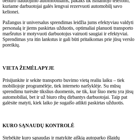
bendro naudojimo automobiliams, pakaks tik išmaniojo telefono,
kuriame darbuotojai galės lengvai rezervuoti automobilį savo
kelionei.
Pažangus ir universalus sprendimas leidžia jums efektyviau valdyti
personalą ir jiems paskirtas užduotis, optimaliai planuoti transporto
maršrutus ir motyvuoti darbuotojus vairuoti saugiai ir efektyviai.
Sprendimas yra itin lankstus ir gali būti pritaikomas prie jūsų verslo
poreikių.
VIETA ŽEMĖLAPYJE
Prisijunkite ir sekite transporto buvimo vietą realiu laiku – tiek
mobiliojoje programėlėje, tiek interneto naršyklėje. Su mūsų
sprendimu turėsite tikslius duomenis, ne tik, kur šiuo metu yra jūsų
automobiliai, bet ir už biuro ribų dirbantys darbuotojai. Taip pat
galėsite matyti, kiek laiko jie sugaišo atlikti paskirtas užduotis.
KURO SĄNAUDŲ KONTROLĖ
Stebėkite kuro sąnaudas ir matykite aiškią autoparko išlaidų