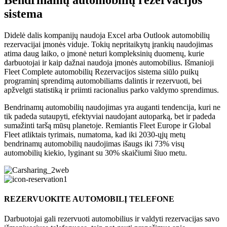
sistema
Didelė dalis kompanijų naudoja Excel arba Outlook automobilių
rezervacijai įmonės viduje. Tokių nepritaikytų įrankių naudojimas
atima daug laiko, o įmonė neturi kompleksinių duomenų, kurie
darbuotojai ir kaip dažnai naudoja įmonės automobilius. Išmanioji
Fleet Complete automobilių Rezervacijos sistema siūlo puikų
programinį sprendimą automobiliams dalintis ir rezervuoti, bei
apžvelgti statistiką ir priimti racionalius parko valdymo sprendimus.
Bendrinamų automobilių naudojimas yra auganti tendencija, kuri ne
tik padeda sutaupyti, efektyviai naudojant autoparką, bet ir padeda
sumažinti taršą mūsų planetoje. Remiantis Fleet Europe ir Global
Fleet atliktais tyrimais, numatoma, kad iki 2030-ųjų metų
bendrinamų automobilių naudojimas išaugs iki 73% visų
automobilių kiekio, lyginant su 30% skaičiumi šiuo metu.
REZERVUOKITE AUTOMOBILĮ TELEFONE
Darbuotojai gali rezervuoti automobilius ir valdyti rezervacijas savo