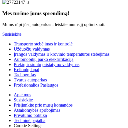
Mes turime jums sprendimą!
Mums rūpi jūsų autoparkas - leiskite mums jį optimizuoti.
Susisiekite
Transporto stebėjimas ir kontrolė
Užduočių valdymas
Įrangos valdymas ir krovinio temperatūros stebėjimas
Automobilių parko elektrifikacija
Prekių ir siuntų pristatymo valdymas
Kelionių lapai
Tachografas
Tvarus autoparkas
Profesionalios Paslaugos
Apie mus
Susisiekite
Prisijunkite prie mūsų komandos
Atsakomybės apribojimas
Privatumo politika
Techninė pagalba
Cookie Settings