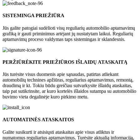
SISTEMINGA PRIEŽIŪRA
Jūs galite patogiai sudėlioti visų reguliarių automobilio aptarnavimų
grafiką ir gauti priminimus artėjant jų nustatytam laikui. Reguliarių
aptarnavimų proceso valdymas taps sistemingas ir sklandesnis.
PERŽIŪRĖKITE PRIEŽIŪROS IŠLAIDŲ ATASKAITĄ
Jūs turėsite visus duomenis apie sąnaudas, patirtas atliekant
automobilių technines apžiūras, reguliarius aptarnavimus, remontą,
draudimą ir kt. Tokiu būdu
greičiau sutvarkysite išlaidų ataskaitas,
taip pat sutikrinsite, ar kuro kortelės išlaidos sutampa su automobilio
buvimo vieta degalinėje kuro pirkimo metu.
AUTOMATINĖS ATASKAITOS
Galite susikurti ir atsisiųsti ataskaitas apie visus atliktus ir
numatomus reguliarius aptarnavimus. Turėsite aktualią informaciją,