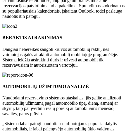
išmaniuosiuse telefonuose, taip pat gauti pranešimus apie
rezervacijos patvirtinimą arba pakeitimą. Sprendimas suderinamas
su populiariausiais kalendoriais, įskaitant Outlook, todėl paslauga
naudotis itin patogu.
BERAKTIS ATRAKINIMAS
Daugiau nebereikės saugoti krūvos automobilių raktų, nes
vairuotojas galės atrakinti automobilį mobiliojoje programėlėje.
Sistema leidžia atsirakinti duris ir užvesti automobilį tik
rezervavusiam ir autorizuotam vartotojui.
AUTOMOBILIŲ UŽIMTUMO ANALIZĖ
Naudodami rezervavimo sistemos ataskaitas, jūs galite analizuoti
automobilių užimtumą pagal automobilio tipą, dieną, asmenį ar
skyrių, taip pat įvertinti realų poreikį automobiliams mėnesio,
savaitės, paros pjūviu.
„Sistema labai patogi naudoti: ir darbuotojams paprasta dalytis
automobiliais, ir labai palengvėjo automobilių ūkio valdymas.