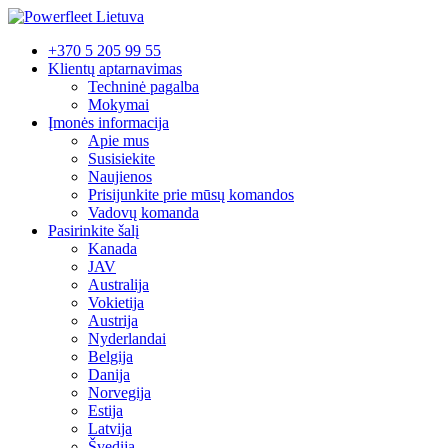
+370 5 205 99 55
Klientų aptarnavimas
Techninė pagalba
Mokymai
Įmonės informacija
Apie mus
Susisiekite
Naujienos
Prisijunkite prie mūsų komandos
Vadovų komanda
Pasirinkite šalį
Kanada
JAV
Australija
Vokietija
Austrija
Nyderlandai
Belgija
Danija
Norvegija
Estija
Latvija
Švedija