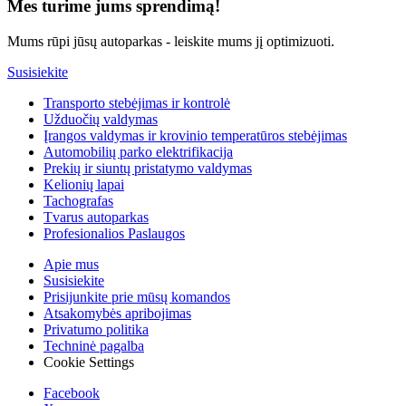
Mes turime jums sprendimą!
Mums rūpi jūsų autoparkas - leiskite mums jį optimizuoti.
Susisiekite
Transporto stebėjimas ir kontrolė
Užduočių valdymas
Įrangos valdymas ir krovinio temperatūros stebėjimas
Automobilių parko elektrifikacija
Prekių ir siuntų pristatymo valdymas
Kelionių lapai
Tachografas
Tvarus autoparkas
Profesionalios Paslaugos
Apie mus
Susisiekite
Prisijunkite prie mūsų komandos
Atsakomybės apribojimas
Privatumo politika
Techninė pagalba
Cookie Settings
Facebook