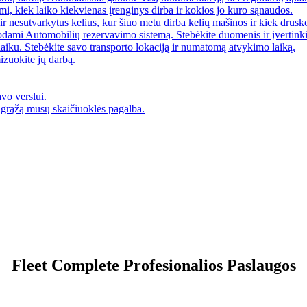
mi, kiek laiko kiekvienas įrenginys dirba ir kokios jo kuro sąnaudos.
ir nesutvarkytus kelius, kur šiuo metu dirba kelių mašinos ir kiek drusk
ami Automobilių rezervavimo sistemą. Stebėkite duomenis ir įvertinkite
 laiku. Stebėkite savo transporto lokaciją ir numatomą atvykimo laiką.
izuokite jų darbą.
vo verslui.
ų grąžą mūsų skaičiuoklės pagalba.
Fleet Complete Profesionalios Paslaugos