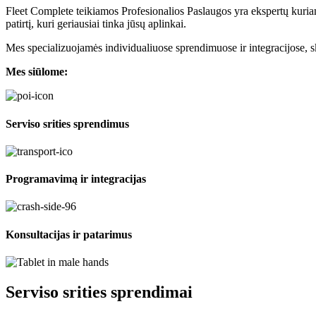
Fleet Complete teikiamos Profesionalios Paslaugos yra ekspertų kuriami s
patirtį, kuri geriausiai tinka jūsų aplinkai.
Mes specializuojamės individualiuose sprendimuose ir integracijose, skir
Mes siūlome:
Serviso srities sprendimus
Programavimą ir integracijas
Konsultacijas ir patarimus
Serviso srities sprendimai