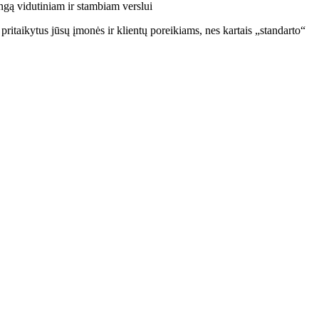
ngą vidutiniam ir stambiam verslui
ritaikytus jūsų įmonės ir klientų poreikiams, nes kartais „standarto“