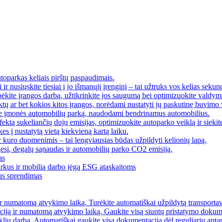
toparkas keliais pirštų paspaudimais.
ir nusiųskite tiesiai į jo išmanųjį įrenginį – tai užtruks vos kelias sekun
bėkite įrangos darbą, užtikrinkite jos saugumą bei optimizuokite valdym
iktų ar bet kokios kitos įrangos, norėdami nustatyti jų paskutinę buvimo 
e įmonės automobilių parką, naudodami bendrinamus automobilius.
ektą sukeliančių dujų emisijas, optimizuokite autoparko veiklą ir siekite 
kes į nustatytą vietą kiekvieną kartą laiku.
r kuro duomenimis – tai lengviausias būdas užpildyti kelionių lapą.
gesį, degalų sąnaudas ir automobilių parko CO2 emisiją.
as
rkus ir mobilią darbo jėgą ESG ataskaitoms
aus sprendimas
 ir numatomą atvykimo laiką. Turėkite automatiškai užpildytą transport
aciją ir numatomą atvykimo laiką. Gaukite visą siuntų pristatymo dokum
iklių darbą. Automatiškai gaukite visą dokumentaciją dėl reguliarių apt