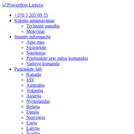
+370 5 205 99 55
Klientų aptarnavimas
Techninė pagalba
Mokymai
Įmonės informacija
Apie mus
Susisiekite
Naujienos
Prisijunkite prie mūsų komandos
Vadovų komanda
Pasirinkite šalį
Kanada
JAV
Australija
Vokietija
Austrija
Nyderlandai
Belgija
Danija
Norvegija
Estija
Latvija
Švedija