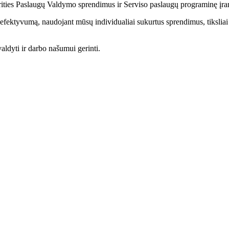
Srities Paslaugų Valdymo sprendimus ir Serviso paslaugų programinę įra
fektyvumą, naudojant mūsų individualiai sukurtus sprendimus, tiksliai p
ldyti ir darbo našumui gerinti.