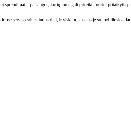
prendimai ir paslaugos, kurių jums gali prireikti, norint pritaikyti spre
tose serviso srities industrijai, ir viskam, kas susiję su mobiliosios dar