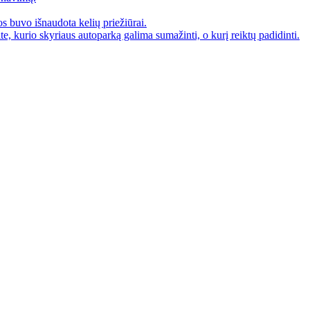
os buvo išnaudota kelių priežiūrai.
, kurio skyriaus autoparką galima sumažinti, o kurį reiktų padidinti.