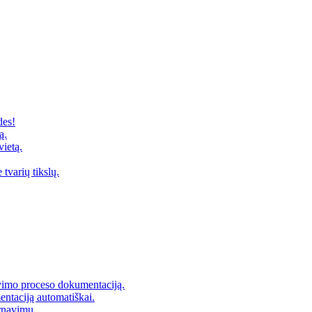
des!
ą.
vietą.
tvarių tikslų.
avimo proceso dokumentaciją.
entaciją automatiškai.
arnavimų.