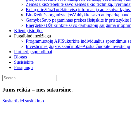
Žemės ūkis
Stebėkite savo žemės ūkio techniką, įvertinda
Kelių priežiūra
Turėkite visą informaciją apie sutvarkytus 
Biudžetinės organizacijos
Valdykite savo autoparką naudod
Gamyba
Savo pagamintas prekes išsiųskite ir pristatykite
Energetika
Užtikrinkite savo darbuotojų saugumą ir optim
Klientų istorijos
Pagalbinė medžiaga
Programuotojų API
Sukurkite individualius sprendimus sa
Investicinės grąžos skaičiuoklė
Apskaičiuokite investicij
Partnerių sprendimai
Blogas
Susisiekite
Prisijungti
Jums reikia – mes sukursime.
Susitarti dėl susitikimo