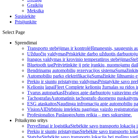
Graikija
Meksika
Susisiekite
Prisijunkite
Select Page
Sprendimai
Transporto stebėjimas ir kontrolė
Išmanesnis, saugesnis au
Užduočių valdymas
Priskirkite darbo užduotis darbuotojui 
Įrangos valdymas ir krovinio temperatūros stebėjimas
Ste
Bluetooth tag
Pritvirtinkite jį prie įrankių, nuomojamų da
Bendrinamų automobilių rezervacijos sistema
Sumažinkit
Automobilių parko elektrifikacija
Sumažinkite šiltnamio ef
Prekių ir siuntų pristatymo valdymas
Pristatykite savo pre
Kelionių lapai
Fleet Complete kelionių žurnalas su ridos i
Tvarus autoparkas
Įžvalgos apie darbuotojų vairavimo el
Tachografas
Automatinis tachografo duomenų nuskaitym
ESG ataskaitos
Naudinga infromacija apie automobilių pa
VisionAI
Dirbtiniu intelektu pagrįstas vaizdo registratori
Profesionalios Paslaugos
Jums reikia – mes sukursime.
Pritaikymo sritys
Pervežimai ir logistika
Stebėkite savo transporto lokaciją
Prekių ir siuntų pristatymas
Stebėkite savo transporto lok
Statyba
Stebėkite savo transporto lokaciją bei mašinų var