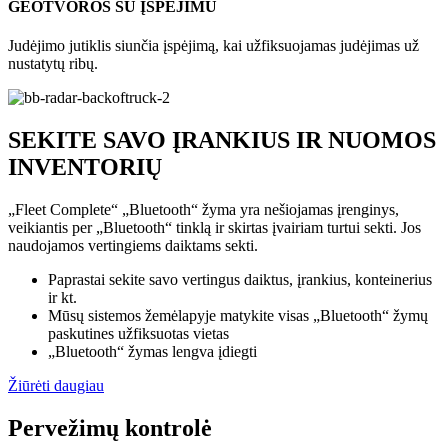
GEOTVOROS SU ĮSPĖJIMU
Judėjimo jutiklis siunčia įspėjimą, kai užfiksuojamas judėjimas už
nustatytų ribų.
SEKITE SAVO ĮRANKIUS IR NUOMOS
INVENTORIŲ
„Fleet Complete“ „Bluetooth“ žyma yra nešiojamas įrenginys,
veikiantis per „Bluetooth“ tinklą ir skirtas įvairiam turtui sekti. Jos
naudojamos vertingiems daiktams sekti.
Paprastai sekite savo vertingus daiktus, įrankius, konteinerius
ir kt.
Mūsų sistemos žemėlapyje matykite visas „Bluetooth“ žymų
paskutines užfiksuotas vietas
„Bluetooth“ žymas lengva įdiegti
Žiūrėti daugiau
Pervežimų kontrolė