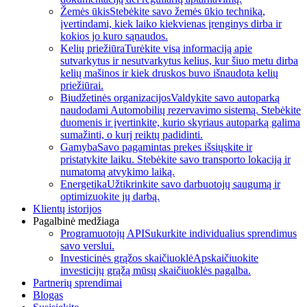
Žemės ūkis
Stebėkite savo žemės ūkio techniką,
įvertindami, kiek laiko kiekvienas įrenginys dirba ir
kokios jo kuro sąnaudos.
Kelių priežiūra
Turėkite visą informaciją apie
sutvarkytus ir nesutvarkytus kelius, kur šiuo metu dirba
kelių mašinos ir kiek druskos buvo išnaudota kelių
priežiūrai.
Biudžetinės organizacijos
Valdykite savo autoparką
naudodami Automobilių rezervavimo sistemą. Stebėkite
duomenis ir įvertinkite, kurio skyriaus autoparką galima
sumažinti, o kurį reiktų padidinti.
Gamyba
Savo pagamintas prekes išsiųskite ir
pristatykite laiku. Stebėkite savo transporto lokaciją ir
numatomą atvykimo laiką.
Energetika
Užtikrinkite savo darbuotojų saugumą ir
optimizuokite jų darbą.
Klientų istorijos
Pagalbinė medžiaga
Programuotojų API
Sukurkite individualius sprendimus
savo verslui.
Investicinės grąžos skaičiuoklė
Apskaičiuokite
investicijų grąžą mūsų skaičiuoklės pagalba.
Partnerių sprendimai
Blogas