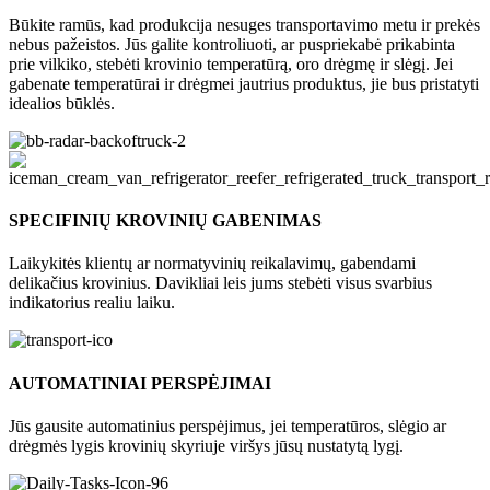
Būkite ramūs, kad produkcija nesuges transportavimo metu ir prekės
nebus pažeistos. Jūs galite kontroliuoti, ar puspriekabė prikabinta
prie vilkiko, stebėti krovinio temperatūrą, oro drėgmę ir slėgį. Jei
gabenate temperatūrai ir drėgmei jautrius produktus, jie bus pristatyti
idealios būklės.
SPECIFINIŲ KROVINIŲ GABENIMAS
Laikykitės klientų ar normatyvinių reikalavimų, gabendami
delikačius krovinius. Davikliai leis jums stebėti visus svarbius
indikatorius realiu laiku.
AUTOMATINIAI PERSPĖJIMAI
Jūs gausite automatinius perspėjimus, jei temperatūros, slėgio ar
drėgmės lygis krovinių skyriuje viršys jūsų nustatytą lygį.