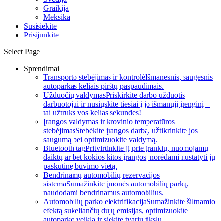
Graikija
Meksika
Susisiekite
Prisijunkite
Select Page
Sprendimai
Transporto stebėjimas ir kontrolė
Išmanesnis, saugesnis
autoparkas keliais pirštų paspaudimais.
Užduočių valdymas
Priskirkite darbo užduotis
darbuotojui ir nusiųskite tiesiai į jo išmanųjį įrenginį –
tai užtruks vos kelias sekundes!
Įrangos valdymas ir krovinio temperatūros
stebėjimas
Stebėkite įrangos darbą, užtikrinkite jos
saugumą bei optimizuokite valdymą.
Bluetooth tag
Pritvirtinkite jį prie įrankių, nuomojamų
daiktų ar bet kokios kitos įrangos, norėdami nustatyti jų
paskutinę buvimo vietą.
Bendrinamų automobilių rezervacijos
sistema
Sumažinkite įmonės automobilių parką,
naudodami bendrinamus automobilius.
Automobilių parko elektrifikacija
Sumažinkite šiltnamio
efektą sukeliančių dujų emisijas, optimizuokite
autoparko veiklą ir siekite tvarių tikslų.