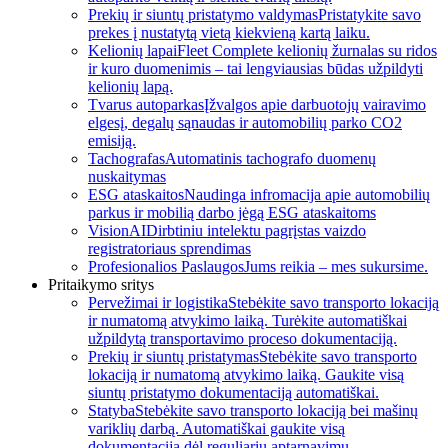
Prekių ir siuntų pristatymo valdymas
Pristatykite savo
prekes į nustatytą vietą kiekvieną kartą laiku.
Kelionių lapai
Fleet Complete kelionių žurnalas su ridos
ir kuro duomenimis – tai lengviausias būdas užpildyti
kelionių lapą.
Tvarus autoparkas
Įžvalgos apie darbuotojų vairavimo
elgesį, degalų sąnaudas ir automobilių parko CO2
emisiją.
Tachografas
Automatinis tachografo duomenų
nuskaitymas
ESG ataskaitos
Naudinga infromacija apie automobilių
parkus ir mobilią darbo jėgą ESG ataskaitoms
VisionAI
Dirbtiniu intelektu pagrįstas vaizdo
registratoriaus sprendimas
Profesionalios Paslaugos
Jums reikia – mes sukursime.
Pritaikymo sritys
Pervežimai ir logistika
Stebėkite savo transporto lokaciją
ir numatomą atvykimo laiką. Turėkite automatiškai
užpildytą transportavimo proceso dokumentaciją.
Prekių ir siuntų pristatymas
Stebėkite savo transporto
lokaciją ir numatomą atvykimo laiką. Gaukite visą
siuntų pristatymo dokumentaciją automatiškai.
Statyba
Stebėkite savo transporto lokaciją bei mašinų
variklių darbą. Automatiškai gaukite visą
dokumentaciją dėl reguliarių aptarnavimų.