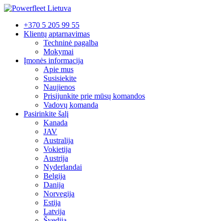
+370 5 205 99 55
Klientų aptarnavimas
Techninė pagalba
Mokymai
Įmonės informacija
Apie mus
Susisiekite
Naujienos
Prisijunkite prie mūsų komandos
Vadovų komanda
Pasirinkite šalį
Kanada
JAV
Australija
Vokietija
Austrija
Nyderlandai
Belgija
Danija
Norvegija
Estija
Latvija
Švedija