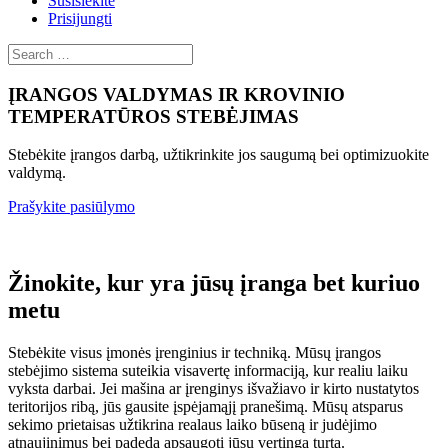
Susisiekite
Prisijungti
ĮRANGOS VALDYMAS IR KROVINIO
TEMPERATŪROS STEBĖJIMAS
Stebėkite įrangos darbą, užtikrinkite jos saugumą bei optimizuokite
valdymą.
Prašykite pasiūlymo
Žinokite, kur yra jūsų įranga bet kuriuo
metu
Stebėkite visus įmonės įrenginius ir techniką. Mūsų įrangos
stebėjimo sistema suteikia visavertę informaciją, kur realiu laiku
vyksta darbai. Jei mašina ar įrenginys išvažiavo ir kirto nustatytos
teritorijos ribą, jūs gausite įspėjamąjį pranešimą. Mūsų atsparus
sekimo prietaisas užtikrina realaus laiko būseną ir judėjimo
atnaujinimus bei padeda apsaugoti jūsų vertingą turtą.