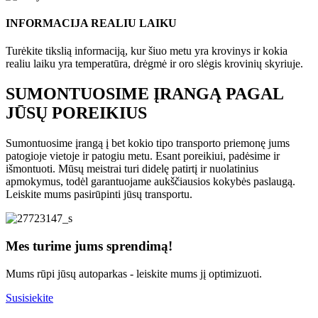
INFORMACIJA REALIU LAIKU
Turėkite tikslią informaciją, kur šiuo metu yra krovinys ir kokia
realiu laiku yra temperatūra, drėgmė ir oro slėgis krovinių skyriuje.
SUMONTUOSIME ĮRANGĄ PAGAL
JŪSŲ POREIKIUS
Sumontuosime įrangą į bet kokio tipo transporto priemonę jums
patogioje vietoje ir patogiu metu. Esant poreikiui, padėsime ir
išmontuoti. Mūsų meistrai turi didelę patirtį ir nuolatinius
apmokymus, todėl garantuojame aukščiausios kokybės paslaugą.
Leiskite mums pasirūpinti jūsų transportu.
Mes turime jums sprendimą!
Mums rūpi jūsų autoparkas - leiskite mums jį optimizuoti.
Susisiekite