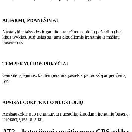
ALIARMŲ PRANEŠIMAI
Nustatykite taisykles ir gaukite pranešimus apie jų pažeidimą bei
kitus įvykius, susijusius su jums aktualiomis įrenginių ir mašinų
būsenomis.
TEMPERATŪROS POKYČIAI
Gaukite įspėjimus, kai temperatūra pasiekia per aukštą ar per žemą
lygį.
APSISAUGOKITE NUO NUOSTOLIŲ
Apsisaugokie nuo nenumatytų nuostolių, žinodami įrenginių būseną
ir lokaciją realiu laiku.
AT2 – baterijomis maitinamas GPS seklys