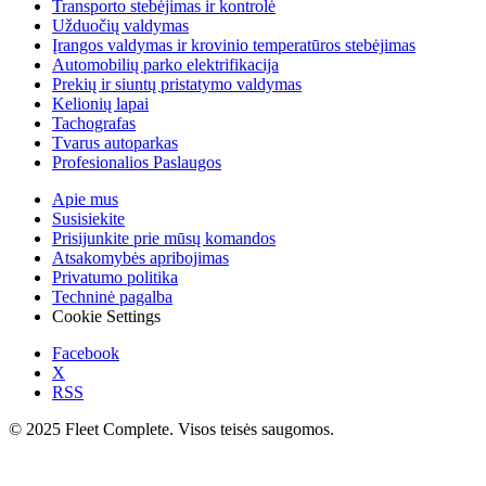
Transporto stebėjimas ir kontrolė
Užduočių valdymas
Įrangos valdymas ir krovinio temperatūros stebėjimas
Automobilių parko elektrifikacija
Prekių ir siuntų pristatymo valdymas
Kelionių lapai
Tachografas
Tvarus autoparkas
Profesionalios Paslaugos
Apie mus
Susisiekite
Prisijunkite prie mūsų komandos
Atsakomybės apribojimas
Privatumo politika
Techninė pagalba
Cookie Settings
Facebook
X
RSS
© 2025 Fleet Complete. Visos teisės saugomos.