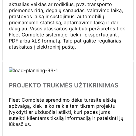
aktualias veiklas ar rodiklius, pvz. transporto
priemonės ridą, degalų sąnaudas, vairavimo laiką,
prastovos laiką ir sustojimus, automobilių
prieinamumo statistiką, aptarnavimo laiką ir dar
daugiau. Visos ataskaitos gali būti peržiūrėtos tiek
Fleet Complete sistemoje, tiek ir eksportuojant į
PDF arba XLS formatą. Taip pat galite reguliarias
ataskaitas į elektroninį paštą.
PROJEKTO TRUKMĖS UŽTIKRINIMAS
Fleet Complete sprendimo dėka turėsite aiškią
apžvalgą, kiek laiko reikia tam tikram projektui
įvykdyti ar užduočiai atlikti, kuri padės jums
suteikti klientams tikslią informaciją ir pateisinti jų
lūkesčius.