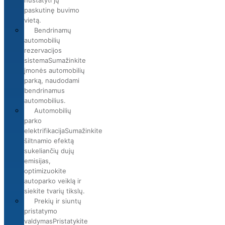
nustatyti jų
paskutinę buvimo
vietą.
Bendrinamų
automobilių
rezervacijos
sistema
Sumažinkite
įmonės automobilių
parką, naudodami
bendrinamus
automobilius.
Automobilių
parko
elektrifikacija
Sumažinkite
šiltnamio efektą
sukeliančių dujų
emisijas,
optimizuokite
autoparko veiklą ir
siekite tvarių tikslų.
Prekių ir siuntų
pristatymo
valdymas
Pristatykite