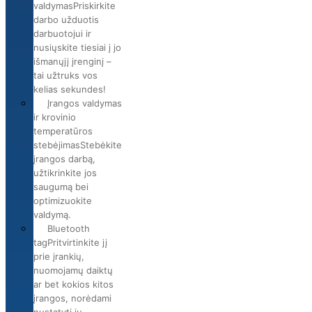
valdymas
Priskirkite
darbo užduotis
darbuotojui ir
nusiųskite tiesiai į jo
išmanųjį įrenginį –
tai užtruks vos
kelias sekundes!
Įrangos valdymas
ir krovinio
temperatūros
stebėjimas
Stebėkite
įrangos darbą,
užtikrinkite jos
saugumą bei
optimizuokite
valdymą.
Bluetooth
tag
Pritvirtinkite jį
prie įrankių,
nuomojamų daiktų
ar bet kokios kitos
įrangos, norėdami