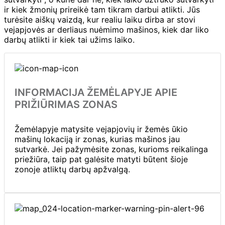
ir kiek žmonių prireikė tam tikram darbui atlikti. Jūs
turėsite aiškų vaizdą, kur realiu laiku dirba ar stovi
vejapjovės ar derliaus nuėmimo mašinos, kiek dar liko
darbų atlikti ir kiek tai užims laiko.
INFORMACIJA ŽEMĖLAPYJE APIE
PRIŽIŪRIMAS ZONAS
Žemėlapyje matysite vejapjovių ir žemės ūkio
mašinų lokaciją ir zonas, kurias mašinos jau
sutvarkė. Jei pažymėsite zonas, kurioms reikalinga
priežiūra, taip pat galėsite matyti būtent šioje
zonoje atliktų darbų apžvalgą.