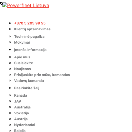
+370 5 205 99 55
Klientų aptarnavimas
Techninė pagalba
Mokymai
Įmonės informacija
Apie mus
Susisiekite
Naujienos
Prisijunkite prie mūsų komandos
Vadovų komanda
Pasirinkite šalį
Kanada
JAV
Australija
Vokietija
Austrija
Nyderlandai
Belgija