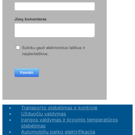
Transporto stebėjimas ir kontrolė
Užduočių valdymas
Įrangos valdymas ir krovinio temperatūros
stebėjimas
Automobilių parko elektrifikacija