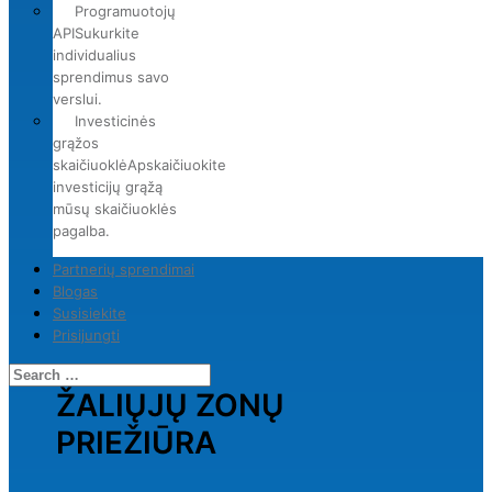
Programuotojų
API
Sukurkite
individualius
sprendimus savo
verslui.
Investicinės
grąžos
skaičiuoklė
Apskaičiuokite
investicijų grąžą
mūsų skaičiuoklės
pagalba.
Partnerių sprendimai
Blogas
Susisiekite
Prisijungti
ŽALIŲJŲ ZONŲ
PRIEŽIŪRA