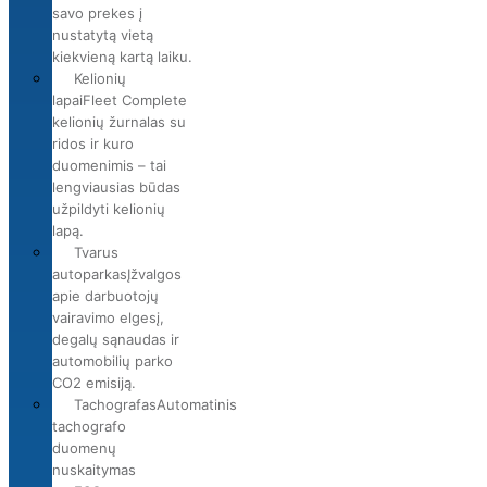
savo prekes į
nustatytą vietą
kiekvieną kartą laiku.
Kelionių
lapai
Fleet Complete
kelionių žurnalas su
ridos ir kuro
duomenimis – tai
lengviausias būdas
užpildyti kelionių
lapą.
Tvarus
autoparkas
Įžvalgos
apie darbuotojų
vairavimo elgesį,
degalų sąnaudas ir
automobilių parko
CO2 emisiją.
Tachografas
Automatinis
tachografo
duomenų
nuskaitymas