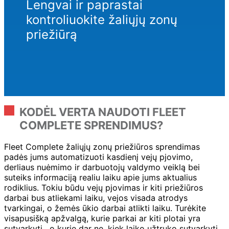
Lengvai ir paprastai
kontroliuokite žaliųjų zonų
priežiūrą
KODĖL VERTA NAUDOTI FLEET
COMPLETE SPRENDIMUS?
Fleet Complete žaliųjų zonų priežiūros sprendimas
padės jums automatizuoti kasdienį vejų pjovimo,
derliaus nuėmimo ir darbuotojų valdymo veiklą bei
suteiks informaciją realiu laiku apie jums aktualius
rodiklius. Tokiu būdu vejų pjovimas ir kiti priežiūros
darbai bus atliekami laiku, vejos visada atrodys
tvarkingai, o žemės ūkio darbai atlikti laiku. Turėkite
visapusišką apžvalgą, kurie parkai ar kiti plotai yra
sutvarkyti , o kurie dar ne, kiek laiko užtruko sutvarkyti