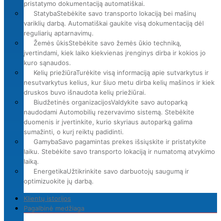
pristatymo dokumentaciją automatiškai.
Statyba
Stebėkite savo transporto lokaciją bei mašinų
variklių darbą. Automatiškai gaukite visą dokumentaciją dėl
reguliarių aptarnavimų.
Žemės ūkis
Stebėkite savo žemės ūkio techniką,
įvertindami, kiek laiko kiekvienas įrenginys dirba ir kokios jo
kuro sąnaudos.
Kelių priežiūra
Turėkite visą informaciją apie sutvarkytus ir
nesutvarkytus kelius, kur šiuo metu dirba kelių mašinos ir kiek
druskos buvo išnaudota kelių priežiūrai.
Biudžetinės organizacijos
Valdykite savo autoparką
naudodami Automobilių rezervavimo sistemą. Stebėkite
duomenis ir įvertinkite, kurio skyriaus autoparką galima
sumažinti, o kurį reiktų padidinti.
Gamyba
Savo pagamintas prekes išsiųskite ir pristatykite
laiku. Stebėkite savo transporto lokaciją ir numatomą atvykimo
laiką.
Energetika
Užtikrinkite savo darbuotojų saugumą ir
optimizuokite jų darbą.
Klientų istorijos
Pagalbinė medžiaga