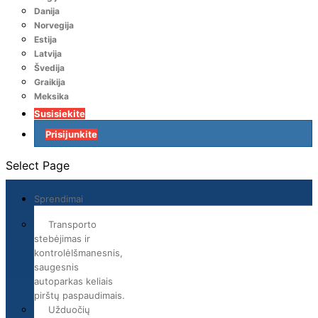
Danija
Norvegija
Estija
Latvija
Švedija
Graikija
Meksika
Susisiekite
Prisijunkite
Select Page
Sprendimai
Transporto
stebėjimas ir
kontrolė
Išmanesnis,
saugesnis
autoparkas keliais
pirštų paspaudimais.
Užduočių