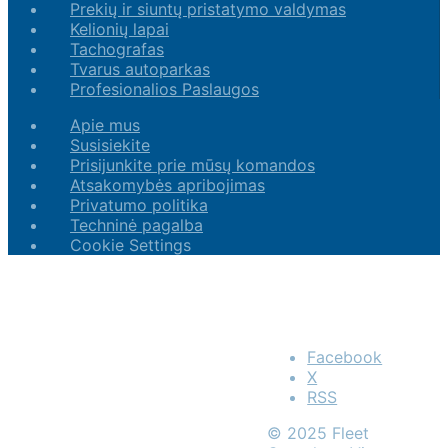
Prekių ir siuntų pristatymo valdymas
Kelionių lapai
Tachografas
Tvarus autoparkas
Profesionalios Paslaugos
Apie mus
Susisiekite
Prisijunkite prie mūsų komandos
Atsakomybės apribojimas
Privatumo politika
Techninė pagalba
Cookie Settings
Facebook
X
RSS
© 2025 Fleet