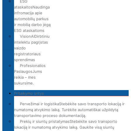
ESG
ataskaitos
Naudinga
infromacija apie
automobilių parkus
ir mobilią darbo jėgą
ESG ataskaitoms
VisionAI
Dirbtiniu
intelektu pagrįstas
vaizdo
registratoriaus
sprendimas
Profesionalios
Paslaugos
Jums
reikia – mes
sukursime.
Pritaikymo sritys
Pervežimai ir logistika
Stebėkite savo transporto lokaciją ir
numatomą atvykimo laiką. Turėkite automatiškai užpildytą
transportavimo proceso dokumentaciją.
Prekių ir siuntų pristatymas
Stebėkite savo transporto
lokaciją ir numatomą atvykimo laiką. Gaukite visą siuntų