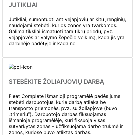
JUTIKLIAI
Jutikliai, sumontuoti ant vejapjovių ar kitų įrenginių,
naudojami stebėti, kurios zonos yra tvarkomos.
Galima tiksliai išmatuoti tam tikrų priedų, pvz.
vejapjovės ar valymo šepečio veikimą, kada jis yra
darbinėje padėtyje ir kada ne.
STEBĖKITE ŽOLIAPJOVIŲ DARBĄ
Fleet Complete išmanioji programėlė padės jums
stebėti darbuotojus, kurie darbą atlieka be
transporto priemonės, pvz. su žoliapjove (buvo
„trimeriu”). Darbuotojo darbas fiksuojamas
išmanioje programėlėje, kuri fiksuoja visas
sutvarkytas zonas – užfiksuojama darbo trukmė ir
zonos, kuriose buvo atliktas darbas.