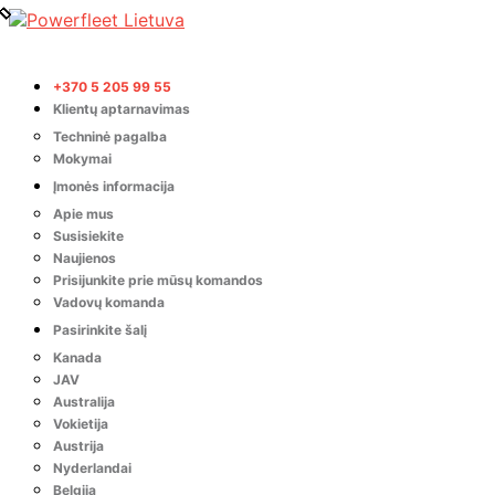
+370 5 205 99 55
Klientų aptarnavimas
Techninė pagalba
Mokymai
Įmonės informacija
Apie mus
Susisiekite
Naujienos
Prisijunkite prie mūsų komandos
Vadovų komanda
Pasirinkite šalį
Kanada
JAV
Australija
Vokietija
Austrija
Nyderlandai
Belgija