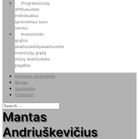
Programuotojų
API
Sukurkite
individualius
sprendimus savo
verslui.
Investicinės
grąžos
skaičiuoklė
Apskaičiuokite
investicijų grąžą
mūsų skaičiuoklės
pagalba.
Partnerių sprendimai
Blogas
Susisiekite
Prisijungti
Mantas
Andriuškevičius