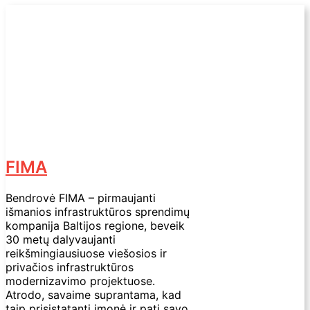
FIMA
Bendrovė FIMA – pirmaujanti
išmanios infrastruktūros sprendimų
kompanija Baltijos regione, beveik
30 metų dalyvaujanti
reikšmingiausiuose viešosios ir
privačios infrastruktūros
modernizavimo projektuose.
Atrodo, savaime suprantama, kad
taip prisistatanti įmonė ir pati savo