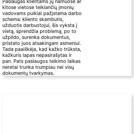
Paslaugas klientams jų namuose ar
kitose vietose teikiančių įmonių
vadovams puikiai pažįstama darbo
schema: kliento skambutis,
užduotis darbuotojui, šis vyksta į
vietą, sprendžia problemą, po to
užpildo, surenka dokumentus,
pristato juos atsakingam asmeniui.
Tada paaiškėja, kad kažko trūksta,
kažkuris lapas nepasirašytas ir
pan. Pats paslaugos teikimo laikas
neretai trunka trumpiau nei visų
dokumentų tvarkymas.