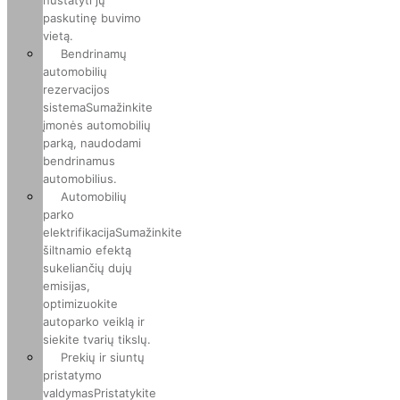
nustatyti jų
paskutinę buvimo
vietą.
Bendrinamų
automobilių
rezervacijos
sistema
Sumažinkite
įmonės automobilių
parką, naudodami
bendrinamus
automobilius.
Automobilių
parko
elektrifikacija
Sumažinkite
šiltnamio efektą
sukeliančių dujų
emisijas,
optimizuokite
autoparko veiklą ir
siekite tvarių tikslų.
Prekių ir siuntų
pristatymo
valdymas
Pristatykite