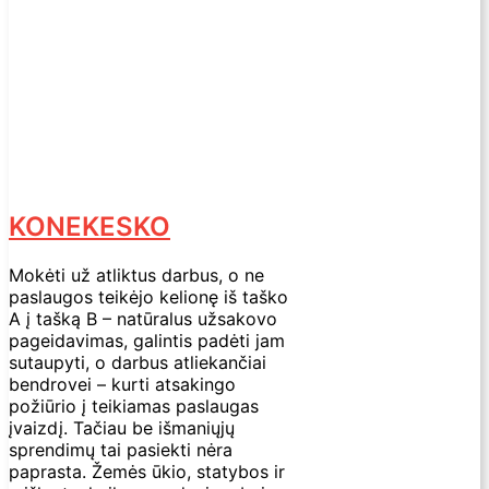
KONEKESKO
Mokėti už atliktus darbus, o ne
paslaugos teikėjo kelionę iš taško
A į tašką B – natūralus užsakovo
pageidavimas, galintis padėti jam
sutaupyti, o darbus atliekančiai
bendrovei – kurti atsakingo
požiūrio į teikiamas paslaugas
įvaizdį. Tačiau be išmaniųjų
sprendimų tai pasiekti nėra
paprasta. Žemės ūkio, statybos ir