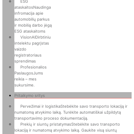
ESG
ataskaitos
Naudinga
infromacija apie
automobilių parkus
ir mobilią darbo jėgą
ESG ataskaitoms
VisionAI
Dirbtiniu
intelektu pagrįstas
vaizdo
registratoriaus
sprendimas
Profesionalios
Paslaugos
Jums
reikia – mes
sukursime.
Pritaikymo sritys
Pervežimai ir logistika
Stebėkite savo transporto lokaciją ir
numatomą atvykimo laiką. Turėkite automatiškai užpildytą
transportavimo proceso dokumentaciją.
Prekių ir siuntų pristatymas
Stebėkite savo transporto
lokaciją ir numatomą atvykimo laiką. Gaukite visą siuntų