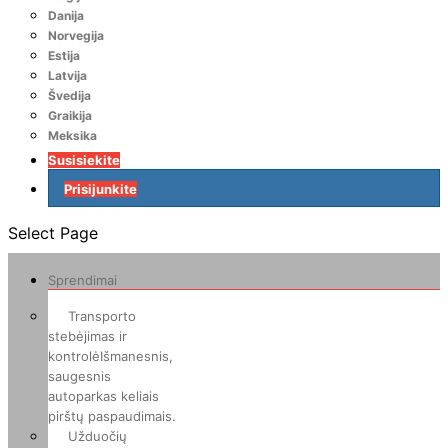
Danija
Norvegija
Estija
Latvija
Švedija
Graikija
Meksika
Susisiekite
Prisijunkite
Select Page
Sprendimai
Transporto
stebėjimas ir
kontrolė
Išmanesnis,
saugesnis
autoparkas keliais
pirštų paspaudimais.
Užduočių