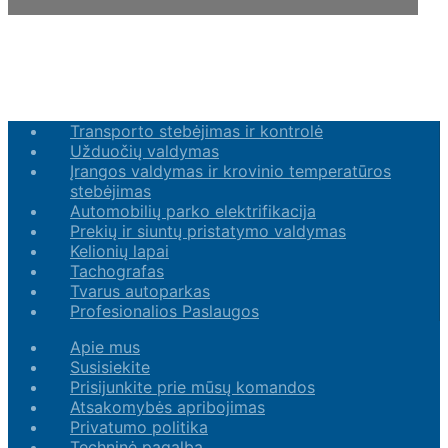
Transporto stebėjimas ir kontrolė
Užduočių valdymas
Įrangos valdymas ir krovinio temperatūros
stebėjimas
Automobilių parko elektrifikacija
Prekių ir siuntų pristatymo valdymas
Kelionių lapai
Tachografas
Tvarus autoparkas
Profesionalios Paslaugos
Apie mus
Susisiekite
Prisijunkite prie mūsų komandos
Atsakomybės apribojimas
Privatumo politika
Techninė pagalba