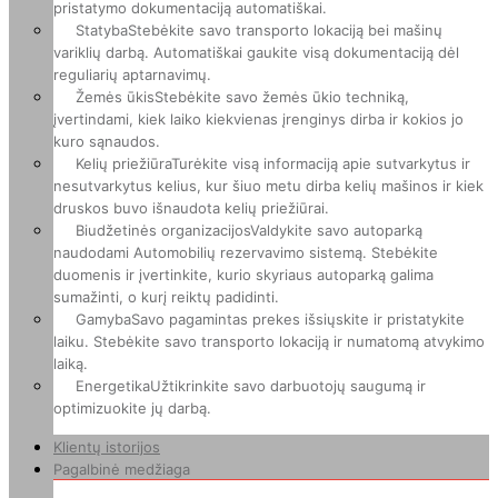
pristatymo dokumentaciją automatiškai.
Statyba
Stebėkite savo transporto lokaciją bei mašinų
variklių darbą. Automatiškai gaukite visą dokumentaciją dėl
reguliarių aptarnavimų.
Žemės ūkis
Stebėkite savo žemės ūkio techniką,
įvertindami, kiek laiko kiekvienas įrenginys dirba ir kokios jo
kuro sąnaudos.
Kelių priežiūra
Turėkite visą informaciją apie sutvarkytus ir
nesutvarkytus kelius, kur šiuo metu dirba kelių mašinos ir kiek
druskos buvo išnaudota kelių priežiūrai.
Biudžetinės organizacijos
Valdykite savo autoparką
naudodami Automobilių rezervavimo sistemą. Stebėkite
duomenis ir įvertinkite, kurio skyriaus autoparką galima
sumažinti, o kurį reiktų padidinti.
Gamyba
Savo pagamintas prekes išsiųskite ir pristatykite
laiku. Stebėkite savo transporto lokaciją ir numatomą atvykimo
laiką.
Energetika
Užtikrinkite savo darbuotojų saugumą ir
optimizuokite jų darbą.
Klientų istorijos
Pagalbinė medžiaga