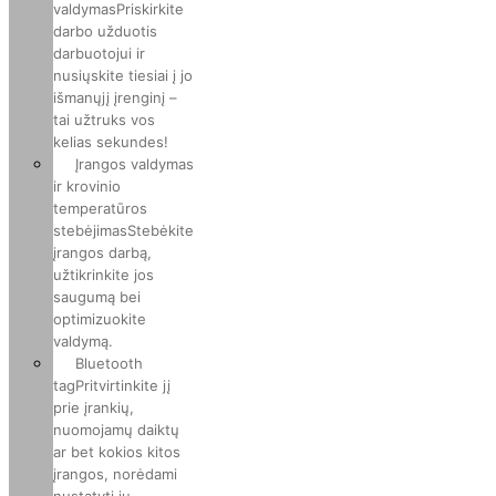
valdymas
Priskirkite
darbo užduotis
darbuotojui ir
nusiųskite tiesiai į jo
išmanųjį įrenginį –
tai užtruks vos
kelias sekundes!
Įrangos valdymas
ir krovinio
temperatūros
stebėjimas
Stebėkite
įrangos darbą,
užtikrinkite jos
saugumą bei
optimizuokite
valdymą.
Bluetooth
tag
Pritvirtinkite jį
prie įrankių,
nuomojamų daiktų
ar bet kokios kitos
įrangos, norėdami