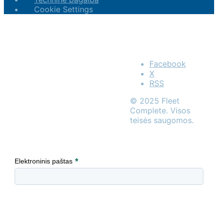
Cookie Settings
Facebook
X
RSS
© 2025 Fleet
Complete. Visos
teisės saugomos.