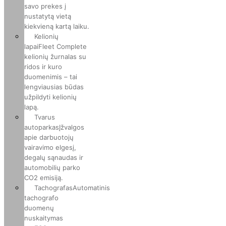
savo prekes į
nustatytą vietą
kiekvieną kartą laiku.
Kelionių
lapai
Fleet Complete
kelionių žurnalas su
ridos ir kuro
duomenimis – tai
lengviausias būdas
užpildyti kelionių
lapą.
Tvarus
autoparkas
Įžvalgos
apie darbuotojų
vairavimo elgesį,
degalų sąnaudas ir
automobilių parko
CO2 emisiją.
Tachografas
Automatinis
tachografo
duomenų
nuskaitymas